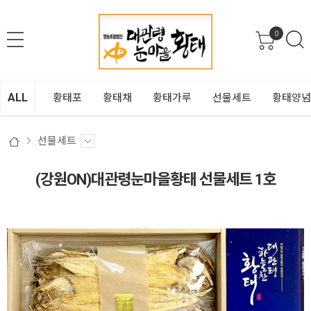
0
ALL
황태포
황태채
황태가루
선물세트
황태양념
선물세트
(강원ON)대관령눈마을황태 선물세트 1호